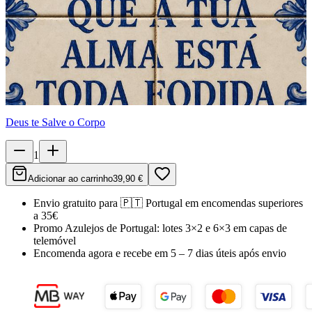
Deus te Salve o Corpo
1
Adicionar ao carrinho
39,90 €
Envio gratuito para
🇵🇹
Portugal
em encomendas superiores
a 35€
Promo Azulejos de Portugal:
lotes 3×2 e 6×3 em capas de
telemóvel
Encomenda agora e recebe em
5 – 7 dias úteis
após envio