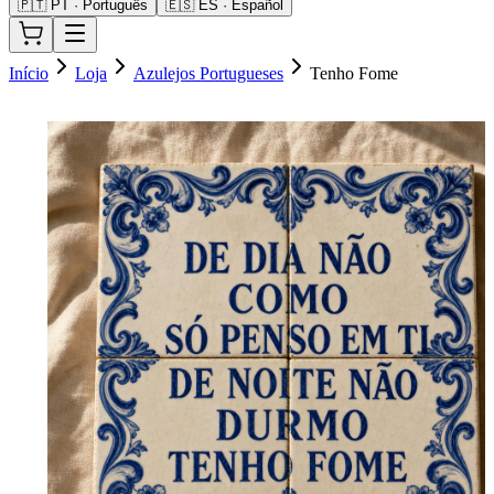
🇵🇹 PT · Português
🇪🇸 ES · Español
Início
Loja
Azulejos Portugueses
Tenho Fome