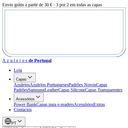
Envio grátis a partir de 30 € · 3 por 2 em todas as capas
Azulejos
de Portugal
Loja
Capas
Azulejos
Azulejos Portugueses
Padrões Novos
Capas
Padrões
Samsung
Leather
Capas Silicone
Capas Transparentes
Acessórios
Power Bank
Capas para e-readers
Acessórios
Extras
Contactos
PT