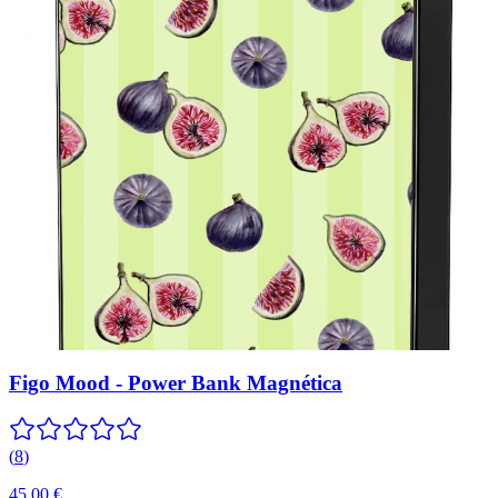
Figo Mood - Power Bank Magnética
(
8
)
45,00 €