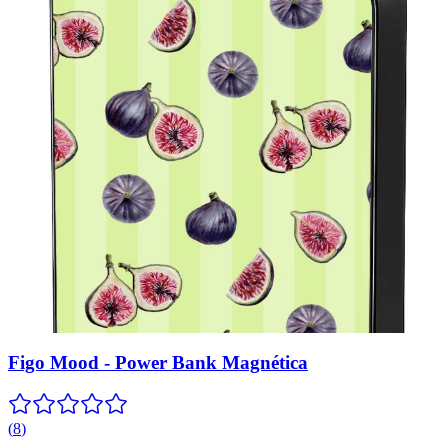
Figo Mood - Power Bank Magnética
(
8
)