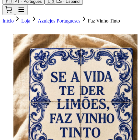
🇵🇹 PT · Português
🇪🇸 ES · Español
Início
Loja
Azulejos Portugueses
Faz Vinho Tinto