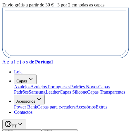
Envio grátis a partir de 30 € · 3 por 2 em todas as capas
Azulejos
de Portugal
Loja
Capas
Azulejos
Azulejos Portugueses
Padrões Novos
Capas
Padrões
Samsung
Leather
Capas Silicone
Capas Transparentes
Acessórios
Power Bank
Capas para e-readers
Acessórios
Extras
Contactos
PT