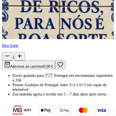
Boa Sorte
1
Adicionar ao carrinho
42,90 €
Envio gratuito para
🇵🇹
Portugal
em encomendas superiores
a 35€
Promo Azulejos de Portugal:
lotes 3×2 e 6×3 em capas de
telemóvel
Encomenda agora e recebe em
5 – 7 dias úteis
após envio