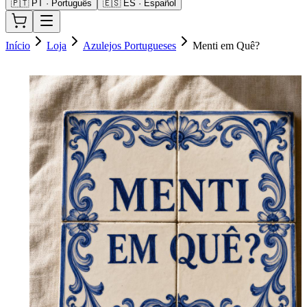
🇵🇹 PT · Português
🇪🇸 ES · Español
Início
Loja
Azulejos Portugueses
Menti em Quê?