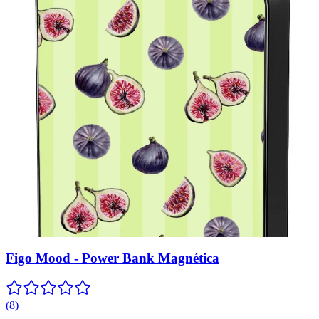
Figo Mood - Power Bank Magnética
(
8
)