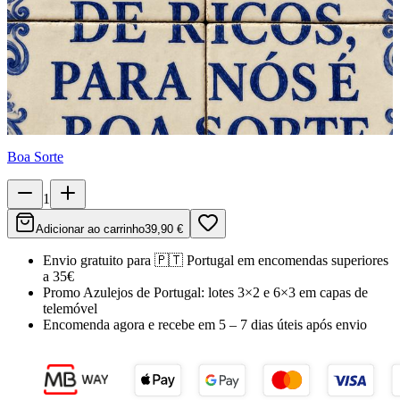
Boa Sorte
1
Adicionar ao carrinho
39,90 €
Envio gratuito para
🇵🇹
Portugal
em encomendas superiores
a 35€
Promo Azulejos de Portugal:
lotes 3×2 e 6×3 em capas de
telemóvel
Encomenda agora e recebe em
5 – 7 dias úteis
após envio