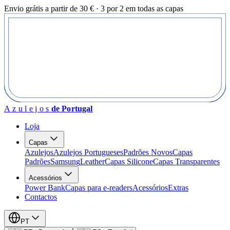
Envio grátis a partir de 30 € · 3 por 2 em todas as capas
Azulejos
de Portugal
Loja
Capas
Azulejos
Azulejos Portugueses
Padrões Novos
Capas
Padrões
Samsung
Leather
Capas Silicone
Capas Transparentes
Acessórios
Power Bank
Capas para e-readers
Acessórios
Extras
Contactos
PT