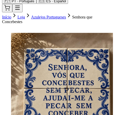
🇵🇹 PT · Português
🇪🇸 ES · Español
Início
Loja
Azulejos Portugueses
Senhora que
Concebestes