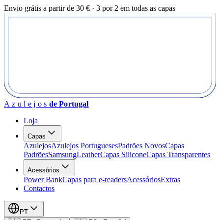
Envio grátis a partir de 30 € · 3 por 2 em todas as capas
Azulejos
de Portugal
Loja
Capas
Azulejos
Azulejos Portugueses
Padrões Novos
Capas
Padrões
Samsung
Leather
Capas Silicone
Capas Transparentes
Acessórios
Power Bank
Capas para e-readers
Acessórios
Extras
Contactos
PT