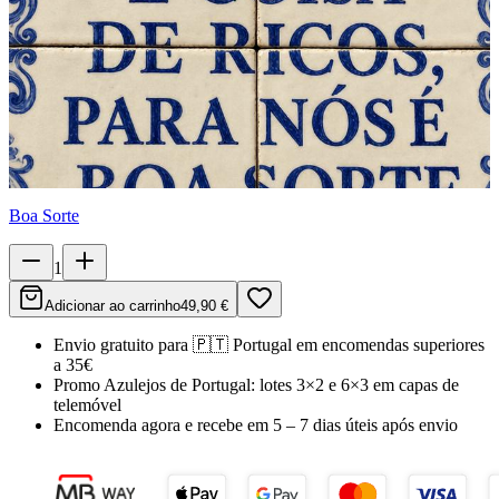
Boa Sorte
1
Adicionar ao carrinho
49,90 €
Envio gratuito para
🇵🇹
Portugal
em encomendas superiores
a 35€
Promo Azulejos de Portugal:
lotes 3×2 e 6×3 em capas de
telemóvel
Encomenda agora e recebe em
5 – 7 dias úteis
após envio