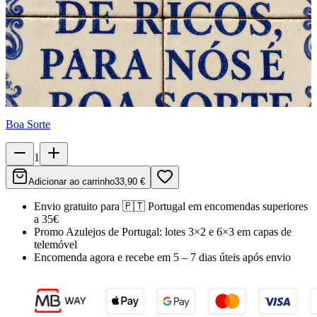
Boa Sorte
1
Adicionar ao carrinho
33,90 €
Envio gratuito para
🇵🇹
Portugal
em encomendas superiores
a 35€
Promo Azulejos de Portugal:
lotes 3×2 e 6×3 em capas de
telemóvel
Encomenda agora e recebe em
5 – 7 dias úteis
após envio