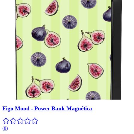
Figo Mood - Power Bank Magnética
(
8
)