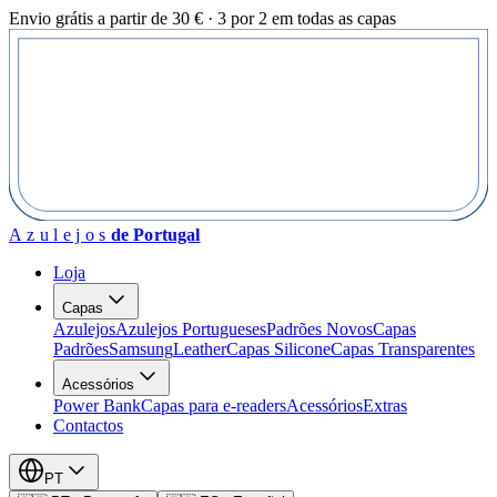
Envio grátis a partir de 30 € · 3 por 2 em todas as capas
Azulejos
de Portugal
Loja
Capas
Azulejos
Azulejos Portugueses
Padrões Novos
Capas
Padrões
Samsung
Leather
Capas Silicone
Capas Transparentes
Acessórios
Power Bank
Capas para e-readers
Acessórios
Extras
Contactos
PT