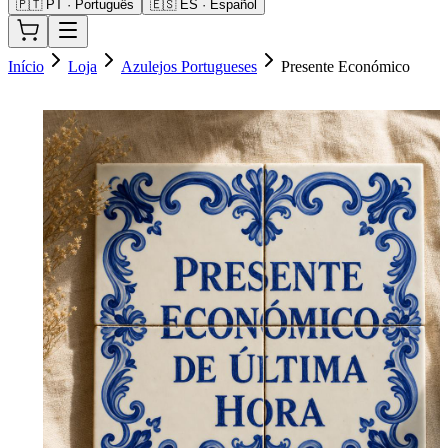
🇵🇹 PT · Português
🇪🇸 ES · Español
Início
Loja
Azulejos Portugueses
Presente Económico