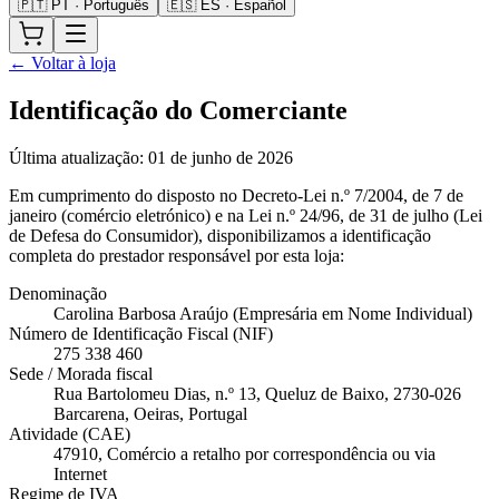
🇵🇹 PT · Português
🇪🇸 ES · Español
← Voltar à loja
Identificação do Comerciante
Última atualização
:
01 de junho de 2026
Em cumprimento do disposto no Decreto-Lei n.º 7/2004, de 7 de
janeiro (comércio eletrónico) e na Lei n.º 24/96, de 31 de julho (Lei
de Defesa do Consumidor), disponibilizamos a identificação
completa do prestador responsável por esta loja:
Denominação
Carolina Barbosa Araújo
(
Empresária em Nome Individual
)
Número de Identificação Fiscal (NIF)
275 338 460
Sede / Morada fiscal
Rua Bartolomeu Dias, n.º 13, Queluz de Baixo
,
2730-026
Barcarena
,
Oeiras
,
Portugal
Atividade (CAE)
47910, Comércio a retalho por correspondência ou via
Internet
Regime de IVA