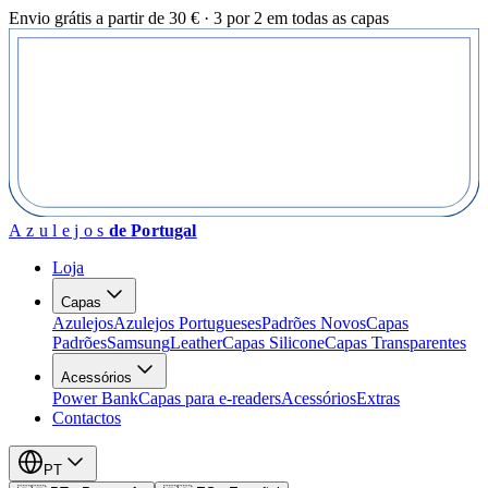
Envio grátis a partir de 30 € · 3 por 2 em todas as capas
Azulejos
de Portugal
Loja
Capas
Azulejos
Azulejos Portugueses
Padrões Novos
Capas
Padrões
Samsung
Leather
Capas Silicone
Capas Transparentes
Acessórios
Power Bank
Capas para e-readers
Acessórios
Extras
Contactos
PT