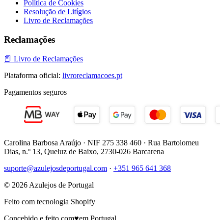
Política de Cookies
Resolução de Litígios
Livro de Reclamações
Reclamações
📕
Livro de Reclamações
Plataforma oficial:
livroreclamacoes.pt
Pagamentos seguros
Carolina Barbosa Araújo
· NIF
275 338 460
·
Rua Bartolomeu
Dias, n.º 13, Queluz de Baixo
,
2730-026 Barcarena
suporte@azulejosdeportugal.com
·
+351 965 641 368
©
2026
Azulejos de Portugal
Feito com tecnologia Shopify
Concebido e feito com
♥
em Portugal