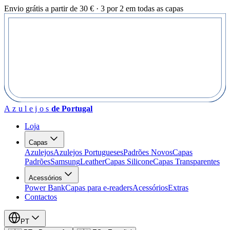
Envio grátis a partir de 30 € · 3 por 2 em todas as capas
Azulejos
de Portugal
Loja
Capas
Azulejos
Azulejos Portugueses
Padrões Novos
Capas
Padrões
Samsung
Leather
Capas Silicone
Capas Transparentes
Acessórios
Power Bank
Capas para e-readers
Acessórios
Extras
Contactos
PT