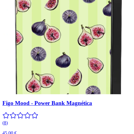
Figo Mood - Power Bank Magnética
(
8
)
45,00 €