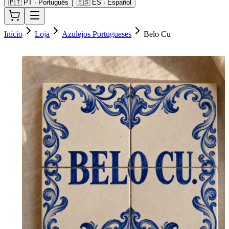
🇵🇹 PT · Português
🇪🇸 ES · Español
Início
Loja
Azulejos Portugueses
Belo Cu