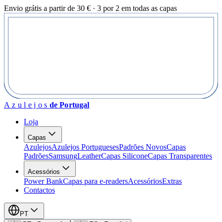
Envio grátis a partir de 30 € · 3 por 2 em todas as capas
Azulejos
de Portugal
Loja
Capas
Azulejos
Azulejos Portugueses
Padrões Novos
Capas
Padrões
Samsung
Leather
Capas Silicone
Capas Transparentes
Acessórios
Power Bank
Capas para e-readers
Acessórios
Extras
Contactos
PT