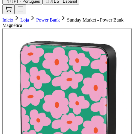
🇵🇹 PT · Português
🇪🇸 ES · Español
Início
Loja
Power Bank
Sunday Market - Power Bank
Magnética