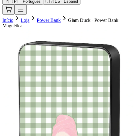
🇵🇹 PT · Português
🇪🇸 ES · Español
Início
Loja
Power Bank
Glam Duck - Power Bank
Magnética