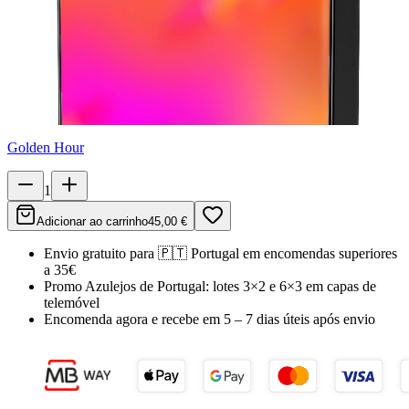
Golden Hour
1
Adicionar ao carrinho
45,00 €
Envio gratuito para
🇵🇹
Portugal
em encomendas superiores
a 35€
Promo Azulejos de Portugal:
lotes 3×2 e 6×3 em capas de
telemóvel
Encomenda agora e recebe em
5 – 7 dias úteis
após envio