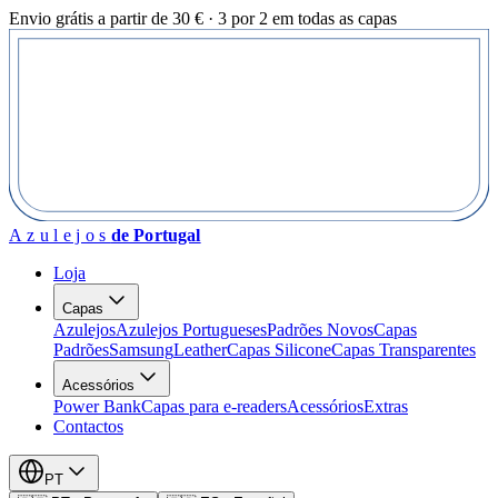
Envio grátis a partir de 30 € · 3 por 2 em todas as capas
Azulejos
de Portugal
Loja
Capas
Azulejos
Azulejos Portugueses
Padrões Novos
Capas
Padrões
Samsung
Leather
Capas Silicone
Capas Transparentes
Acessórios
Power Bank
Capas para e-readers
Acessórios
Extras
Contactos
PT