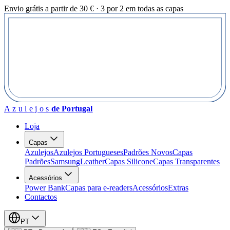
Envio grátis a partir de 30 € · 3 por 2 em todas as capas
Azulejos
de Portugal
Loja
Capas
Azulejos
Azulejos Portugueses
Padrões Novos
Capas
Padrões
Samsung
Leather
Capas Silicone
Capas Transparentes
Acessórios
Power Bank
Capas para e-readers
Acessórios
Extras
Contactos
PT