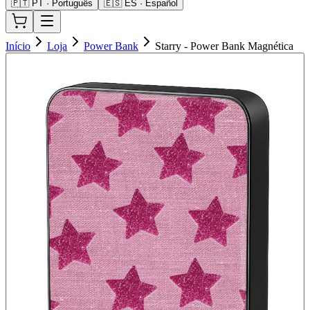
🇵🇹 PT · Português
🇪🇸 ES · Español
Início
Loja
Power Bank
Starry - Power Bank Magnética