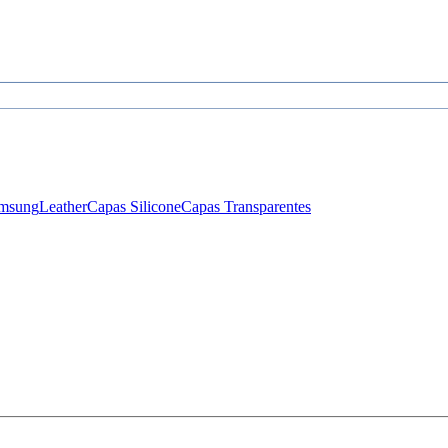
msung
Leather
Capas Silicone
Capas Transparentes