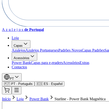
Azulejos
de Portugal
Loja
Capas
Azulejos
Azulejos Portugueses
Padrões Novos
Capas Padrões
Sa
Acessórios
Power Bank
Capas para e-readers
Acessórios
Extras
Contactos
PT
🇵🇹 PT · Português
🇪🇸 ES · Español
Início
Loja
Power Bank
Starline - Power Bank Magnética