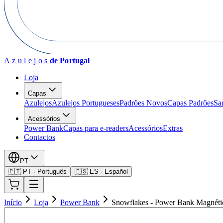
Azulejos
de Portugal
Loja
Capas
Azulejos
Azulejos Portugueses
Padrões Novos
Capas Padrões
Sa
Acessórios
Power Bank
Capas para e-readers
Acessórios
Extras
Contactos
PT
🇵🇹 PT · Português
🇪🇸 ES · Español
Início
Loja
Power Bank
Snowflakes - Power Bank Magnéti