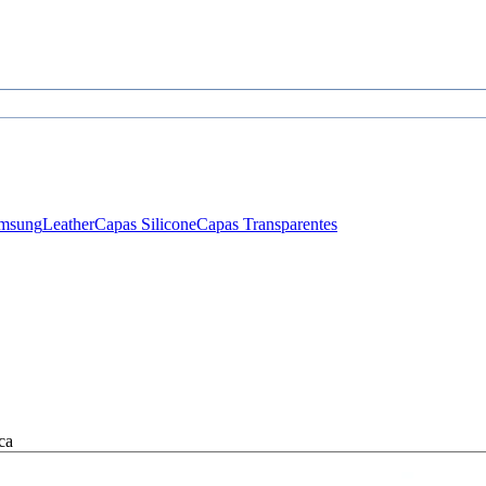
msung
Leather
Capas Silicone
Capas Transparentes
ca