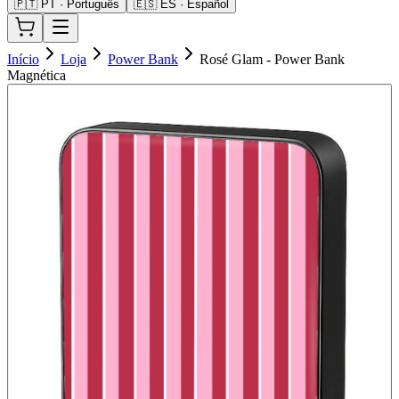
🇵🇹 PT · Português
🇪🇸 ES · Español
Início
Loja
Power Bank
Rosé Glam - Power Bank
Magnética