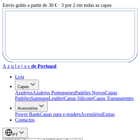
Envio grátis a partir de 30 € · 3 por 2 em todas as capas
Azulejos
de Portugal
Loja
Capas
Azulejos
Azulejos Portugueses
Padrões Novos
Capas
Padrões
Samsung
Leather
Capas Silicone
Capas Transparentes
Acessórios
Power Bank
Capas para e-readers
Acessórios
Extras
Contactos
PT