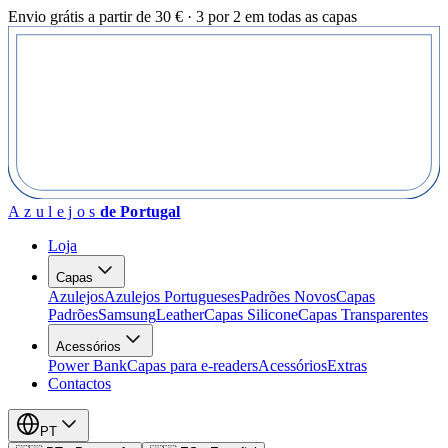
Envio grátis a partir de 30 € · 3 por 2 em todas as capas
Azulejos
de Portugal
Loja
Capas
Azulejos
Azulejos Portugueses
Padrões Novos
Capas
Padrões
Samsung
Leather
Capas Silicone
Capas Transparentes
Acessórios
Power Bank
Capas para e-readers
Acessórios
Extras
Contactos
PT