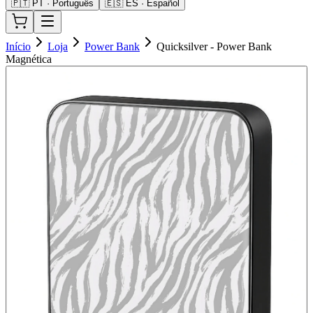
🇵🇹 PT · Português
🇪🇸 ES · Español
Início
Loja
Power Bank
Quicksilver - Power Bank
Magnética