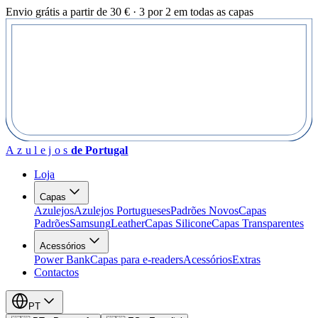
Envio grátis a partir de 30 € · 3 por 2 em todas as capas
Azulejos
de Portugal
Loja
Capas
Azulejos
Azulejos Portugueses
Padrões Novos
Capas
Padrões
Samsung
Leather
Capas Silicone
Capas Transparentes
Acessórios
Power Bank
Capas para e-readers
Acessórios
Extras
Contactos
PT