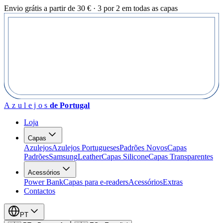
Envio grátis a partir de 30 € · 3 por 2 em todas as capas
Azulejos
de Portugal
Loja
Capas
Azulejos
Azulejos Portugueses
Padrões Novos
Capas
Padrões
Samsung
Leather
Capas Silicone
Capas Transparentes
Acessórios
Power Bank
Capas para e-readers
Acessórios
Extras
Contactos
PT