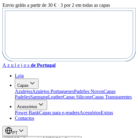
Envio grátis a partir de 30 € · 3 por 2 em todas as capas
Azulejos
de Portugal
Loja
Capas
Azulejos
Azulejos Portugueses
Padrões Novos
Capas
Padrões
Samsung
Leather
Capas Silicone
Capas Transparentes
Acessórios
Power Bank
Capas para e-readers
Acessórios
Extras
Contactos
PT