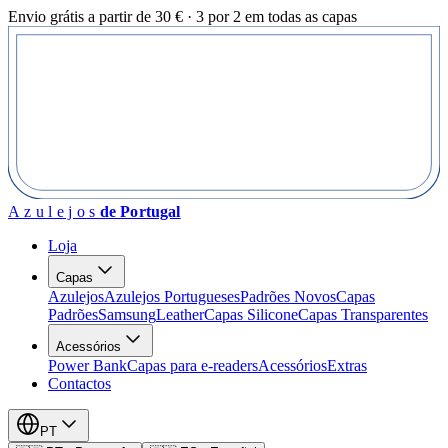
Envio grátis a partir de 30 € · 3 por 2 em todas as capas
Azulejos
de Portugal
Loja
Capas
Azulejos
Azulejos Portugueses
Padrões Novos
Capas
Padrões
Samsung
Leather
Capas Silicone
Capas Transparentes
Acessórios
Power Bank
Capas para e-readers
Acessórios
Extras
Contactos
PT