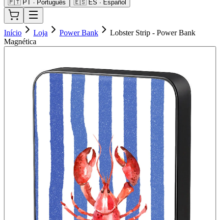
🇵🇹 PT · Português
🇪🇸 ES · Español
Início
Loja
Power Bank
Lobster Strip - Power Bank
Magnética