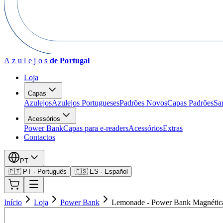
Azulejos
de Portugal
Loja
Capas
Azulejos
Azulejos Portugueses
Padrões Novos
Capas Padrões
Sa
Acessórios
Power Bank
Capas para e-readers
Acessórios
Extras
Contactos
PT
🇵🇹 PT · Português
🇪🇸 ES · Español
Início
Loja
Power Bank
Lemonade - Power Bank Magnétic