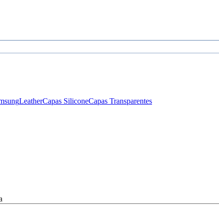
msung
Leather
Capas Silicone
Capas Transparentes
a