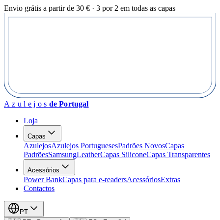
Envio grátis a partir de 30 € · 3 por 2 em todas as capas
Azulejos
de Portugal
Loja
Capas
Azulejos
Azulejos Portugueses
Padrões Novos
Capas
Padrões
Samsung
Leather
Capas Silicone
Capas Transparentes
Acessórios
Power Bank
Capas para e-readers
Acessórios
Extras
Contactos
PT