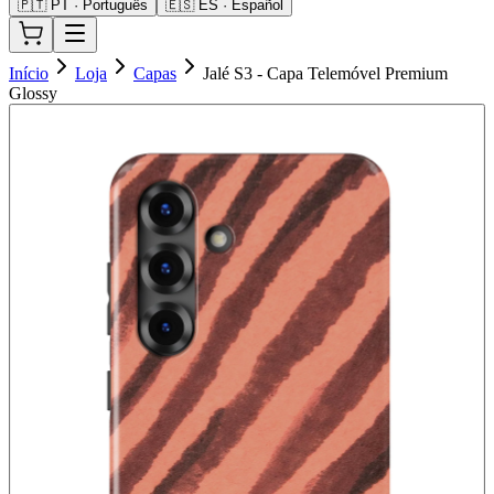
🇵🇹 PT · Português
🇪🇸 ES · Español
Início
Loja
Capas
Jalé S3 - Capa Telemóvel Premium
Glossy