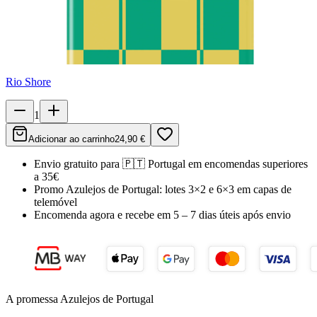
Rio Shore
1
Adicionar ao carrinho
24,90 €
Envio gratuito para
🇵🇹
Portugal
em encomendas superiores
a 35€
Promo Azulejos de Portugal:
lotes 3×2 e 6×3 em capas de
telemóvel
Encomenda agora e recebe em
5 – 7 dias úteis
após envio
A promessa Azulejos de Portugal