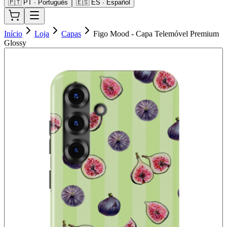
🇵🇹 PT · Português
🇪🇸 ES · Español
Início
Loja
Capas
Figo Mood - Capa Telemóvel Premium
Glossy