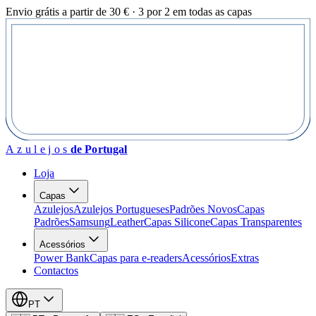
Envio grátis a partir de 30 € · 3 por 2 em todas as capas
Azulejos
de Portugal
Loja
Capas
Azulejos
Azulejos Portugueses
Padrões Novos
Capas
Padrões
Samsung
Leather
Capas Silicone
Capas Transparentes
Acessórios
Power Bank
Capas para e-readers
Acessórios
Extras
Contactos
PT