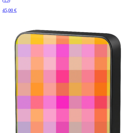
(
15
)
45,00 €