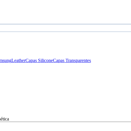
msung
Leather
Capas Silicone
Capas Transparentes
ética