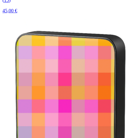
(
15
)
45,00 €