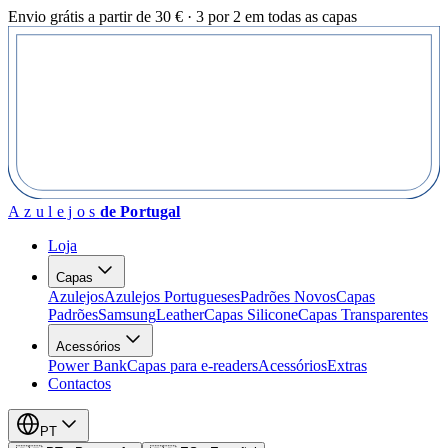
Envio grátis a partir de 30 € · 3 por 2 em todas as capas
Azulejos
de Portugal
Loja
Capas
Azulejos
Azulejos Portugueses
Padrões Novos
Capas
Padrões
Samsung
Leather
Capas Silicone
Capas Transparentes
Acessórios
Power Bank
Capas para e-readers
Acessórios
Extras
Contactos
PT