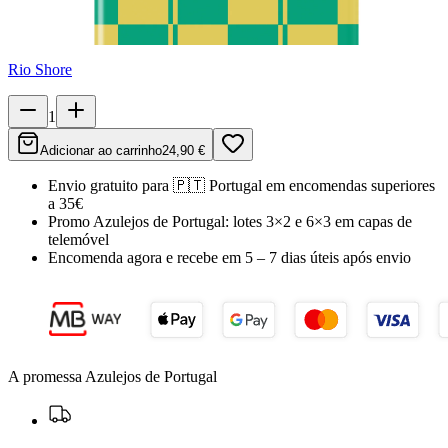
Rio Shore
1
Adicionar ao carrinho
24,90 €
Envio gratuito para
🇵🇹
Portugal
em encomendas superiores
a 35€
Promo Azulejos de Portugal:
lotes 3×2 e 6×3 em capas de
telemóvel
Encomenda agora e recebe em
5 – 7 dias úteis
após envio
A promessa Azulejos de Portugal