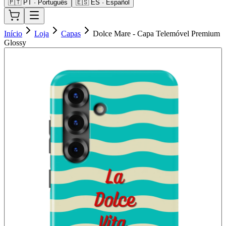
🇵🇹 PT · Português
🇪🇸 ES · Español
Início
Loja
Capas
Dolce Mare - Capa Telemóvel Premium
Glossy