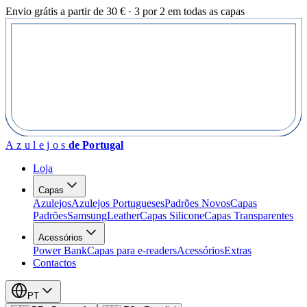
Envio grátis a partir de 30 € · 3 por 2 em todas as capas
Azulejos
de Portugal
Loja
Capas
Azulejos
Azulejos Portugueses
Padrões Novos
Capas
Padrões
Samsung
Leather
Capas Silicone
Capas Transparentes
Acessórios
Power Bank
Capas para e-readers
Acessórios
Extras
Contactos
PT