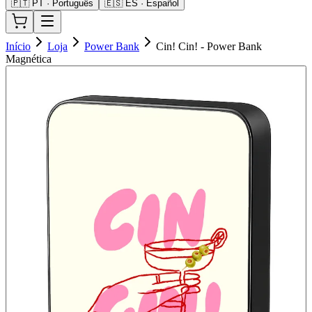
🇵🇹 PT · Português
🇪🇸 ES · Español
Início
Loja
Power Bank
Cin! Cin! - Power Bank
Magnética