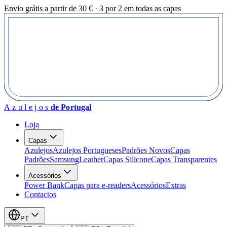
Envio grátis a partir de 30 € · 3 por 2 em todas as capas
Azulejos
de Portugal
Loja
Capas
Azulejos
Azulejos Portugueses
Padrões Novos
Capas
Padrões
Samsung
Leather
Capas Silicone
Capas Transparentes
Acessórios
Power Bank
Capas para e-readers
Acessórios
Extras
Contactos
PT