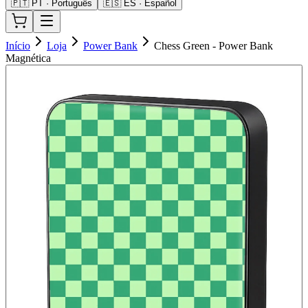
🇵🇹 PT · Português
🇪🇸 ES · Español
Início
Loja
Power Bank
Chess Green - Power Bank
Magnética