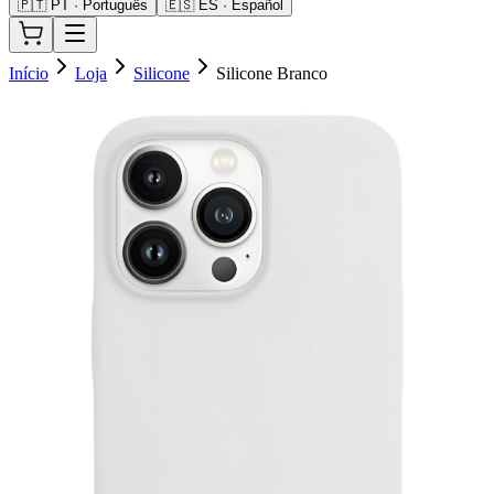
🇵🇹 PT · Português
🇪🇸 ES · Español
Início
Loja
Silicone
Silicone Branco