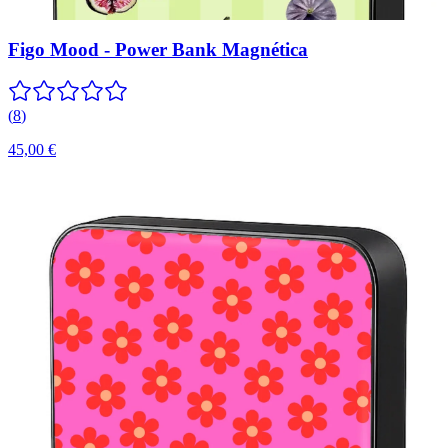
Figo Mood - Power Bank Magnética
(
8
)
45,00 €