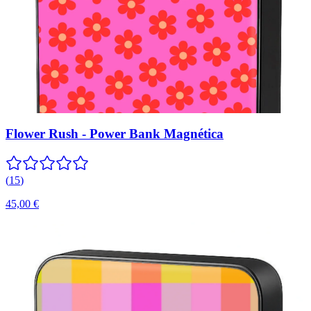
Flower Rush - Power Bank Magnética
(
15
)
45,00 €