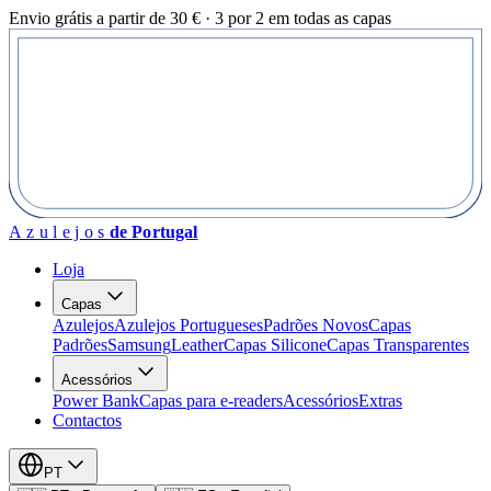
Envio grátis a partir de 30 € · 3 por 2 em todas as capas
Azulejos
de Portugal
Loja
Capas
Azulejos
Azulejos Portugueses
Padrões Novos
Capas
Padrões
Samsung
Leather
Capas Silicone
Capas Transparentes
Acessórios
Power Bank
Capas para e-readers
Acessórios
Extras
Contactos
PT