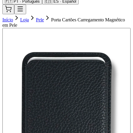
🇵🇹 PT · Português
🇪🇸 ES · Español
Início
Loja
Pele
Porta Cartões Carregamento Magnético
em Pele