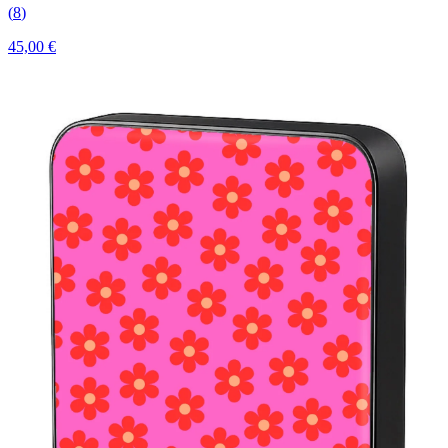
(
8
)
45,00 €