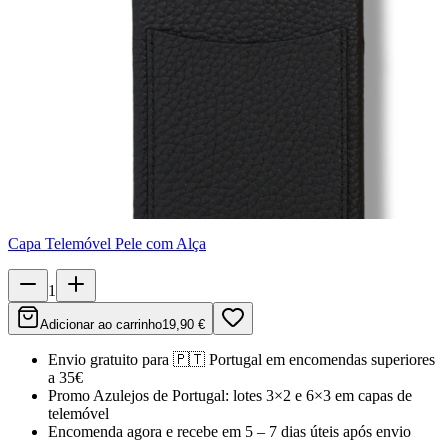
Capa Telemóvel Pele com Alça
1
Adicionar ao carrinho
19,90 €
Envio gratuito para
🇵🇹
Portugal
em encomendas superiores
a 35€
Promo Azulejos de Portugal:
lotes 3×2 e 6×3 em capas de
telemóvel
Encomenda agora e recebe em
5 – 7 dias úteis
após envio