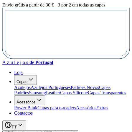
Envio grátis a partir de 30 € · 3 por 2 em todas as capas
Azulejos
de Portugal
Loja
Capas
Azulejos
Azulejos Portugueses
Padrões Novos
Capas
Padrões
Samsung
Leather
Capas Silicone
Capas Transparentes
Acessórios
Power Bank
Capas para e-readers
Acessórios
Extras
Contactos
PT