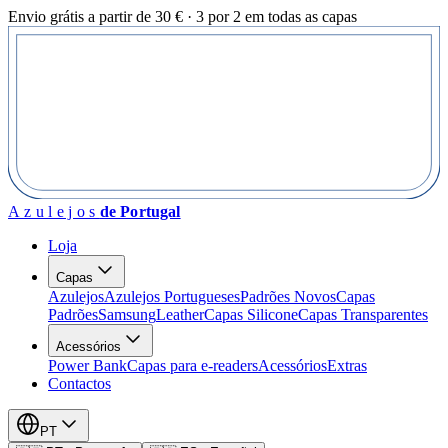
Envio grátis a partir de 30 € · 3 por 2 em todas as capas
Azulejos
de Portugal
Loja
Capas
Azulejos
Azulejos Portugueses
Padrões Novos
Capas
Padrões
Samsung
Leather
Capas Silicone
Capas Transparentes
Acessórios
Power Bank
Capas para e-readers
Acessórios
Extras
Contactos
PT