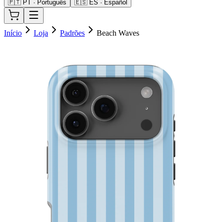
🇵🇹 PT · Português
🇪🇸 ES · Español
Início
Loja
Padrões
Beach Waves