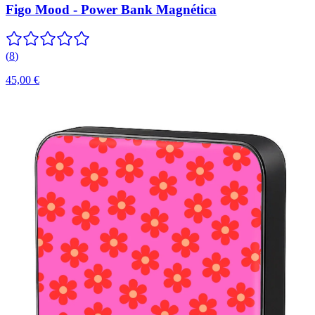
Figo Mood - Power Bank Magnética
(
8
)
45,00 €