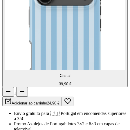
Cristal
39,90 €
1
Adicionar ao carrinho
24,90 €
Envio gratuito para
🇵🇹
Portugal
em encomendas superiores
a 35€
Promo Azulejos de Portugal:
lotes 3×2 e 6×3 em capas de
telemóvel